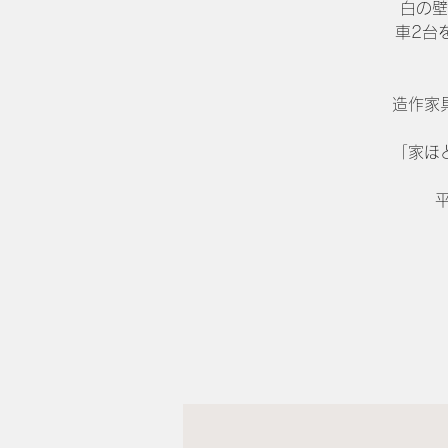
白の壁
車2台
造作家
「家ほ