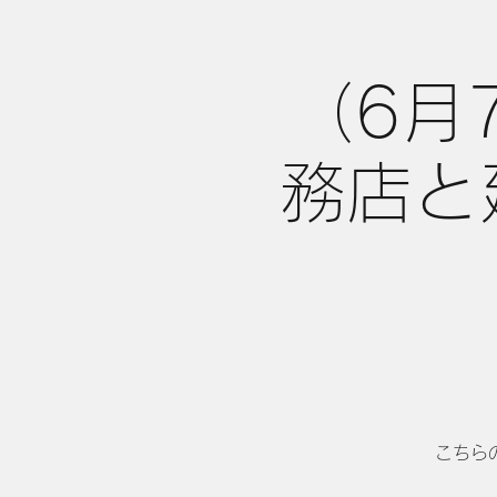
（6月
務店と
こちら