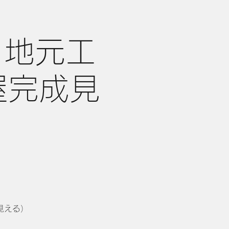
）地元工
屋完成見
見える）