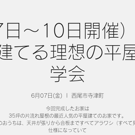
7日〜10日開催
建てる理想の平
学会
6月07日(金)
  |  
西尾市寺津町
今回完成したお家は
35坪の片流れ屋根の最近人気の平屋建てのお家です。
のおうちは、天井が張りから合板まですべてアラワシ（すべて
仕様になっていて