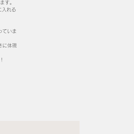
ます。
に入れる
っていま
さに体現
！