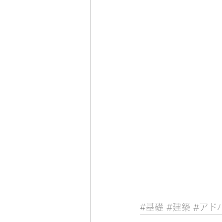
#基礎
#建築
#アド